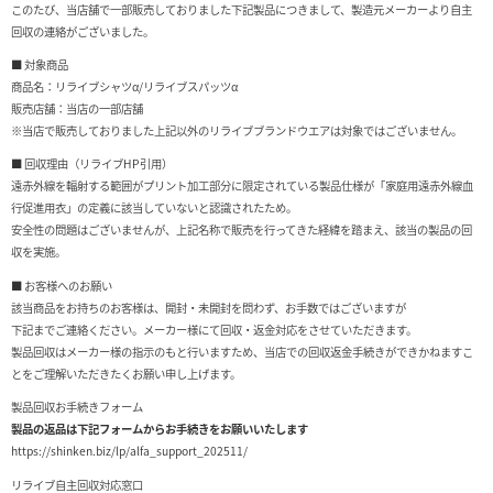
このたび、当店舗で一部販売しておりました下記製品につきまして、製造元メーカーより自主
回収の連絡がございました。
■ 対象商品
商品名：リライブシャツα/リライブスパッツα
販売店舗：当店の一部店舗
※当店で販売しておりました上記以外のリライブブランドウエアは対象ではございません。
■ 回収理由（リライブHP引用）
遠赤外線を輻射する範囲がプリント加工部分に限定されている製品仕様が「家庭用遠赤外線血
行促進用衣」の定義に該当していないと認識されたため。
安全性の問題はございませんが、上記名称で販売を行ってきた経緯を踏まえ、該当の製品の回
収を実施。
■ お客様へのお願い
該当商品をお持ちのお客様は、開封・未開封を問わず、お手数ではございますが
下記までご連絡ください。メーカー様にて回収・返金対応をさせていただきます。
製品回収はメーカー様の指示のもと行いますため、当店での回収返金手続きができかねますこ
とをご理解いただきたくお願い申し上げます。
製品回収お手続きフォーム
製品の返品は下記フォームからお手続きをお願いいたします
https://shinken.biz/lp/alfa_support_202511/
リライブ自主回収対応窓口