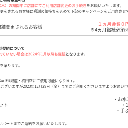
日（木）の期間中に
店舗にてご利用店舗変更のお手続き
をお願いいたします。
く店舗変更をされるお客様に感謝の気持ちを込めて下記のキャンペーンをご用意さ
１ヵ月会費０円
店舗変更されるお客様
※4ヵ月継続必須
ンの定期契約について
れていない場合は2024年1月以降も継続
となります。
きを承ります。
rfFit銀座・梅田店にて使用可能になります。
ございますが2023年12月29日（金）までにご利用くださいますようお願い
・お水
ット
・
・手
サポートまでご連絡をお願いいたします。