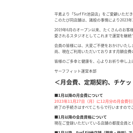
平素より「Surf Fit池袋店」をご愛顧いた
このたび同店舗は、諸般の事情により2023年
2019年6月のオープン以来、たくさんのお
愛される
スタジオとしてこれまで運営を継続
会員の皆様には、大変ご不便をおかけいたし
尚、現在ご利用いただいております月額会費
皆様のご多幸と健康を、心よりお祈り申し上
サーフフィット運営本部
＜月会費、定期契約、チケッ
■1月以降の月会費について
2023年11月27日（月）に12月分の月会
終了の手続きはすべてこちらで行いますので
■1月以降の会員資格について
現在ご登録いただいている店舗の都度会員と
■1月以降、Surf Fit他店舗（銀座・梅田