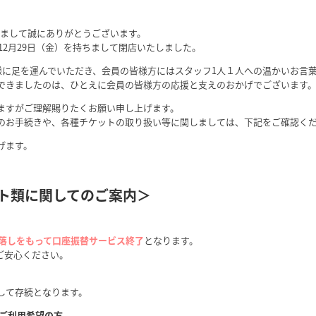
だきまして誠にありがとうございます。
12月29日（金）を持ちまして閉店いたしました。
客様に足を運んでいただき、会員の皆様方には
スタッフ1人１人への温かいお言
できましたのは、ひとえに会員の皆様方の応援と支えのおかげでございます
ますがご理解賜りたくお願い申し上げます。
のお手続きや、各種チケットの取り扱い等に関しましては、下記をご確認く
げます。
ト類に関してのご案内＞
費引落しをもって口座振替サービス終了
となります。
ご安心ください。
して存続となります。
）でご利用希望の方